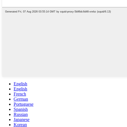
English
English
French
German
Portuguese
Spanish
Russian
Japanese
Korean