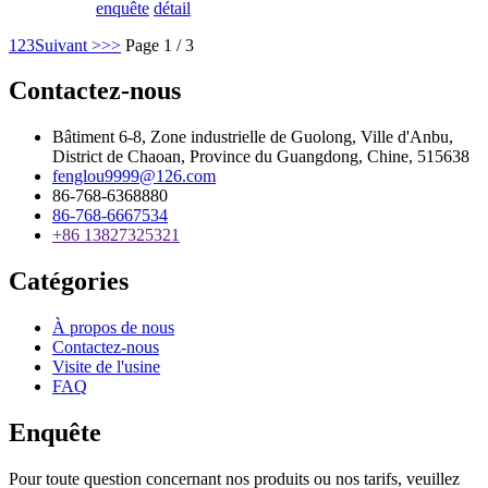
enquête
détail
1
2
3
Suivant >
>>
Page 1 / 3
Contactez-nous
Bâtiment 6-8, Zone industrielle de Guolong, Ville d'Anbu,
District de Chaoan, Province du Guangdong, Chine, 515638
fenglou9999@126.com
86-768-6368880
86-768-6667534
+86 13827325321
Catégories
À propos de nous
Contactez-nous
Visite de l'usine
FAQ
Enquête
Pour toute question concernant nos produits ou nos tarifs, veuillez