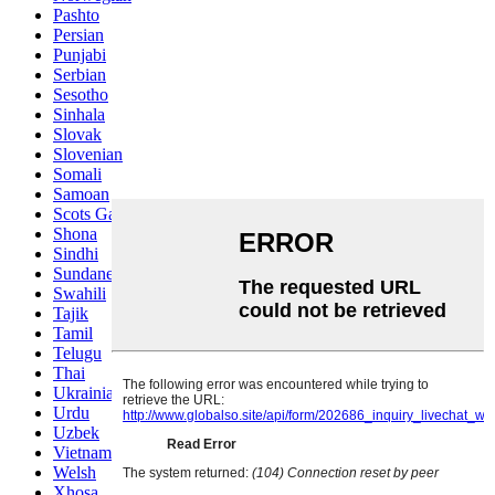
Pashto
Persian
Punjabi
Serbian
Sesotho
Sinhala
Slovak
Slovenian
Somali
Samoan
Scots Gaelic
Shona
Sindhi
Sundanese
Swahili
Tajik
Tamil
Telugu
Thai
Ukrainian
Urdu
Uzbek
Vietnamese
Welsh
Xhosa