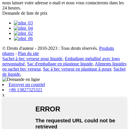
nous laisser votre adresse e-mail et nous vous contacterons dans les
24 heures.
Demande de liste de prix
© Droits d'auteur - 2010-2023 : Tous droits réservés.
Produits
phares
-
Plan du site
Sachet à bec verseur pour liquide
,
Emballage métallisé avec logo
personnalisé
,
Sac d'emballage en plastique liquide
,
Aliments liquides
en sachet bec verseur
,
Sac à bec verseur en plastique à poser
,
Sachet
de liquide
,
Envoyer un courriel
+86 13827325321
x