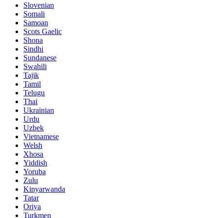
Slovenian
Somali
Samoan
Scots Gaelic
Shona
Sindhi
Sundanese
Swahili
Tajik
Tamil
Telugu
Thai
Ukrainian
Urdu
Uzbek
Vietnamese
Welsh
Xhosa
Yiddish
Yoruba
Zulu
Kinyarwanda
Tatar
Oriya
Turkmen