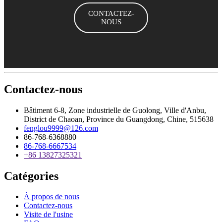
CONTACTEZ-
NOUS
Contactez-nous
Bâtiment 6-8, Zone industrielle de Guolong, Ville d'Anbu,
District de Chaoan, Province du Guangdong, Chine, 515638
fenglou9999@126.com
86-768-6368880
86-768-6667534
+86 13827325321
Catégories
À propos de nous
Contactez-nous
Visite de l'usine