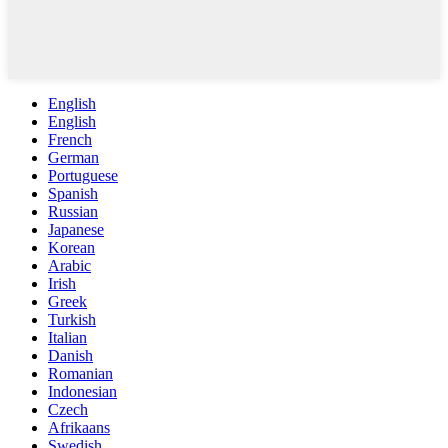
English
English
French
German
Portuguese
Spanish
Russian
Japanese
Korean
Arabic
Irish
Greek
Turkish
Italian
Danish
Romanian
Indonesian
Czech
Afrikaans
Swedish