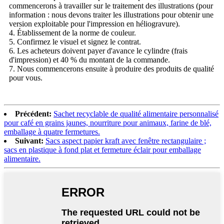
commencerons à travailler sur le traitement des illustrations (pour
information : nous devons traiter les illustrations pour obtenir une
version exploitable pour l'impression en héliogravure).
4. Établissement de la norme de couleur.
5. Confirmez le visuel et signez le contrat.
6. Les acheteurs doivent payer d'avance le cylindre (frais
d'impression) et 40 % du montant de la commande.
7. Nous commencerons ensuite à produire des produits de qualité
pour vous.
Précédent:
Sachet recyclable de qualité alimentaire personnalisé
pour café en grains jaunes, nourriture pour animaux, farine de blé,
emballage à quatre fermetures.
Suivant:
Sacs aspect papier kraft avec fenêtre rectangulaire ;
sacs en plastique à fond plat et fermeture éclair pour emballage
alimentaire.