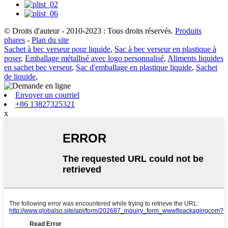
© Droits d'auteur - 2010-2023 : Tous droits réservés.
Produits
phares
-
Plan du site
Sachet à bec verseur pour liquide
,
Sac à bec verseur en plastique à
poser
,
Emballage métallisé avec logo personnalisé
,
Aliments liquides
en sachet bec verseur
,
Sac d'emballage en plastique liquide
,
Sachet
de liquide
,
Envoyer un courriel
+86 13827325321
x