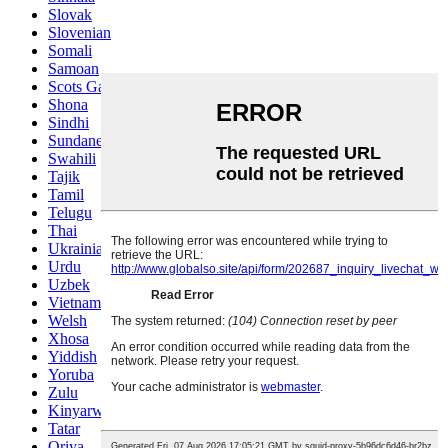
Slovak
Slovenian
Somali
Samoan
Scots Gaelic
Shona
Sindhi
Sundanese
Swahili
Tajik
Tamil
Telugu
Thai
Ukrainian
Urdu
Uzbek
Vietnamese
Welsh
Xhosa
Yiddish
Yoruba
Zulu
Kinyarwanda
Tatar
Oriya