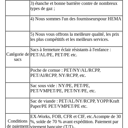
3) étanche et bonne barrière contre de nombreux
types de gaz ;
4) Nous sommes l'un des fournisseurs
pour HEMA
5) Nous vous offrons la meilleure qualité, les prix
les plus compétitifs et les meilleurs services.
Sacs à fermeture éclair résistants à l'enfance :
Catégorie de
PET/AL/PE, PET/PE etc.
sacs
Poche de cornue : PET/NY/AL/RCPP,
PET/Al/RCPP, NY/RCPP, etc.
Sac sous vide : NY/PE, PET/PE,
PET/VMPET/PE, PET/NY/PE, etc.
Sac de viande : PET/AL/NY/RCPP, YOPP/Kraft
Paper/PE PET/VMPET/PE etc.
EX-Works, FOB, CFR et CIF, etc.
Acompte de 30
Conditions
%, solde de 70 % avant expédition. Paiement par
de paiement
virement bancaire (T/T).
.