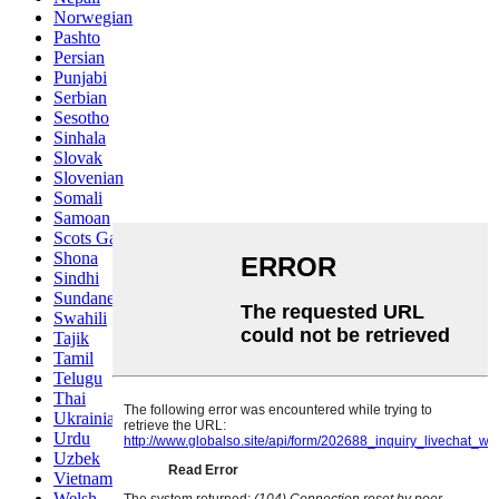
Norwegian
Pashto
Persian
Punjabi
Serbian
Sesotho
Sinhala
Slovak
Slovenian
Somali
Samoan
Scots Gaelic
Shona
Sindhi
Sundanese
Swahili
Tajik
Tamil
Telugu
Thai
Ukrainian
Urdu
Uzbek
Vietnamese
Welsh