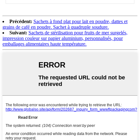
Précédent:
Sachets à fond plat pour lait en poudre, dattes et
grains de café en poudre. Sachet à quadruple soudure.
Suivant:
Sachets de stérilisation pour fruits de mer surgelés,
impression couleur sur papier aluminium, personnalisés, pour
emballages alimentaires haute température.