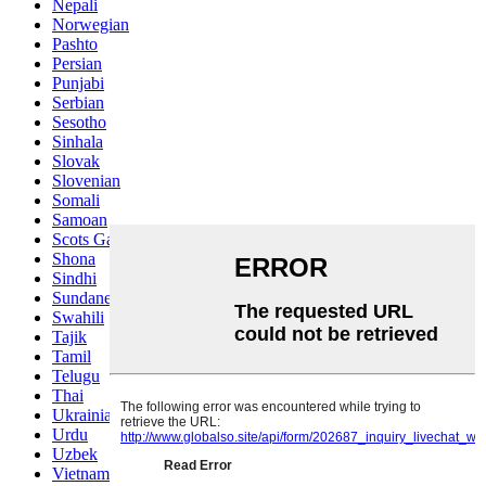
Nepali
Norwegian
Pashto
Persian
Punjabi
Serbian
Sesotho
Sinhala
Slovak
Slovenian
Somali
Samoan
Scots Gaelic
Shona
Sindhi
Sundanese
Swahili
Tajik
Tamil
Telugu
Thai
Ukrainian
Urdu
Uzbek
Vietnamese