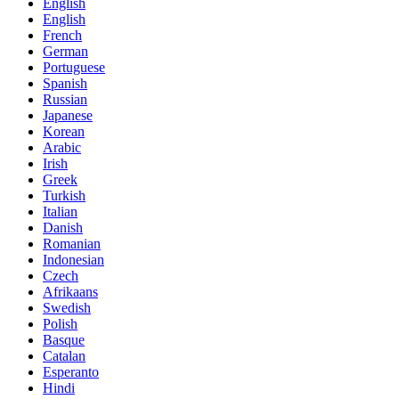
English
English
French
German
Portuguese
Spanish
Russian
Japanese
Korean
Arabic
Irish
Greek
Turkish
Italian
Danish
Romanian
Indonesian
Czech
Afrikaans
Swedish
Polish
Basque
Catalan
Esperanto
Hindi