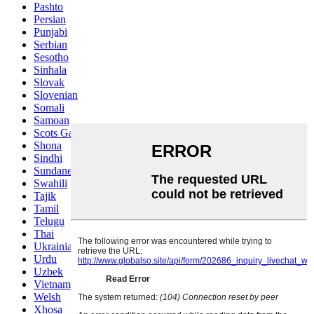
Pashto
Persian
Punjabi
Serbian
Sesotho
Sinhala
Slovak
Slovenian
Somali
Samoan
Scots Gaelic
Shona
Sindhi
Sundanese
Swahili
Tajik
Tamil
Telugu
Thai
Ukrainian
Urdu
Uzbek
Vietnamese
Welsh
Xhosa