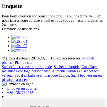
Enquête
Pour toute question concernant nos produits ou nos tarifs, veuillez
nous laisser votre adresse e-mail et nous vous contacterons dans les
24 heures.
Demande de liste de prix
© Droits d'auteur - 2010-2023 : Tous droits réservés.
Produits
phares
-
Plan du site
Sachet à bec verseur pour liquide
,
Sachet de liquide
,
Emballage
métallisé avec logo personnalisé
,
Aliments liquides en sachet bec
verseur
,
Sac d'emballage en plastique liquide
,
Sac à bec verseur en
plastique à poser
,
Envoyer un courriel
+86 13827325321
x